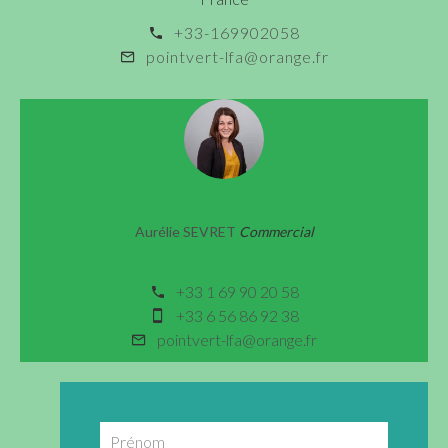
+33-169902058
pointvert-lfa@orange.fr
Aurélie SEVRET
Commercial
+33 1 69 90 20 58
+33 6 56 86 92 38
pointvert-lfa@orange.fr