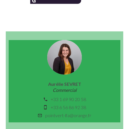
Aurélie SEVRET
Commercial
+33 1 69 90 20 58
+33 6 56 86 92 38
pointvert-lfa@orange.fr