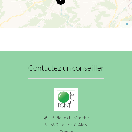
Leaflet
Contactez un conseiller
9 Place du Marché
91590 La Ferté-Alais
France