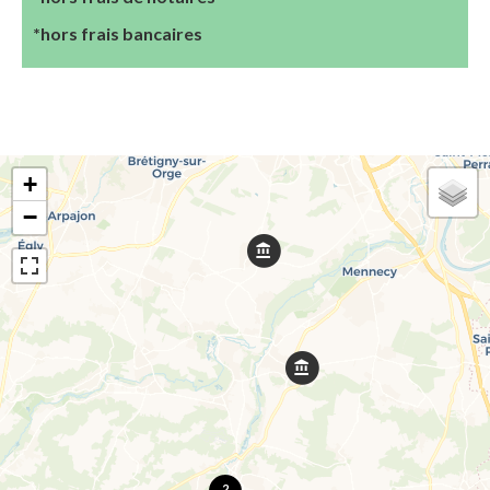
*hors frais bancaires
+
−
2