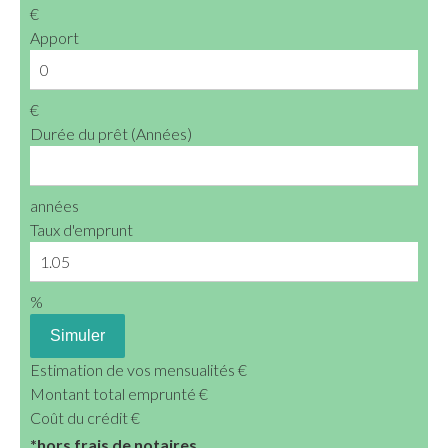
€
Apport
€
Durée du prêt (Années)
années
Taux d'emprunt
%
Simuler
Estimation de vos mensualités
€
Montant total emprunté
€
Coût du crédit
€
*hors frais de notaires