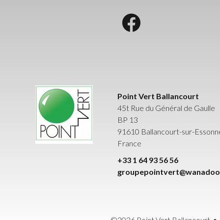
Point Vert Ballancourt
45t Rue du Général de Gaulle
BP 13
91610
Ballancourt-sur-Essonn
France
+33 1 64 93 56 56
groupepointvert@wanadoo
©2026 Point Vert Ballancourt