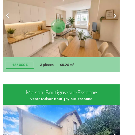
166 000 €
3 pièces
68.26 m²
Maison, Boutigny-sur-Essonne
Vente Maison Boutigny-sur-Essonne