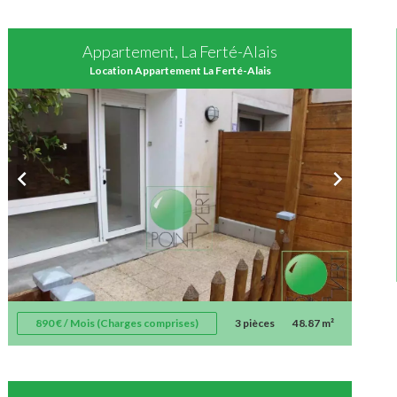
Appartement, La Ferté-Alais
Location Appartement La Ferté-Alais
890 € / Mois (Charges comprises)
3 pièces
48.87 m²