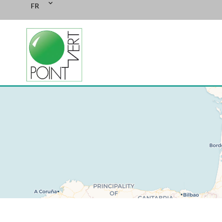
FR
+
−