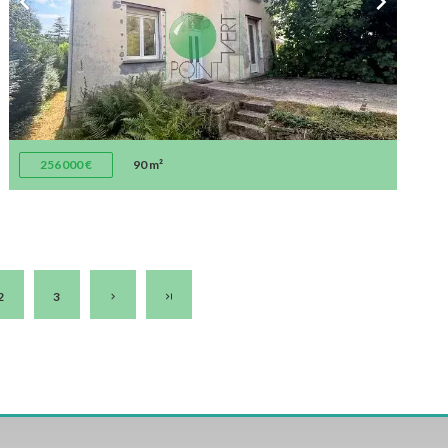
256 000 €
90 m²
2
3