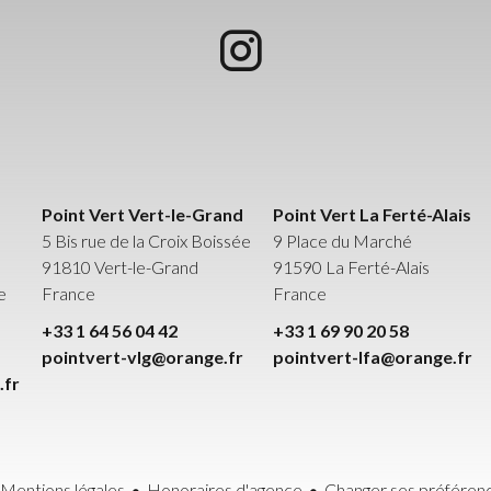
Point Vert Vert-le-Grand
Point Vert La Ferté-Alais
5 Bis rue de la Croix Boissée
9 Place du Marché
91810
Vert-le-Grand
91590
La Ferté-Alais
e
France
France
+33 1 64 56 04 42
+33 1 69 90 20 58
pointvert-vlg@orange.fr
pointvert-lfa@orange.fr
.fr
Mentions légales
Honoraires d'agence
Changer ses préféren