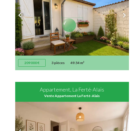
209 000 €
3 pièces
49.54 m²
Appartement, La Ferté-Alais
Vente Appartement La Ferté-Alais