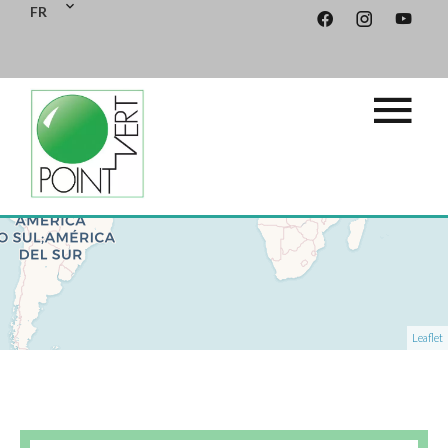
FR
+
−
Leaflet