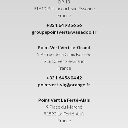
BP 13
91610
Ballancourt-sur-Essonne
France
+33 1 64 93 56 56
groupepointvert@wanadoo.fr
Point Vert Vert-le-Grand
5 Bis rue de la Croix Boissée
91810
Vert-le-Grand
France
+33 1 64 56 04 42
pointvert-vlg@orange.fr
Point Vert La Ferté-Alais
9 Place du Marché
91590
La Ferté-Alais
France